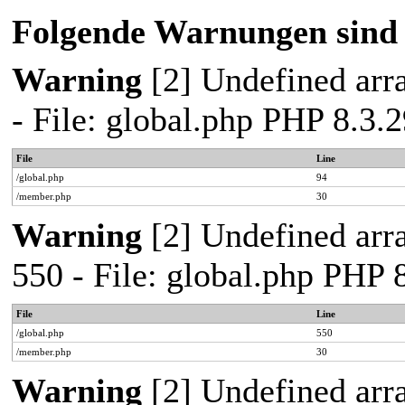
Folgende Warnungen sind 
Warning
[2] Undefined arra
- File: global.php PHP 8.3
File
Line
/global.php
94
/member.php
30
Warning
[2] Undefined arra
550 - File: global.php PHP
File
Line
/global.php
550
/member.php
30
Warning
[2] Undefined arra