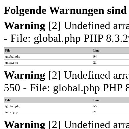
Folgende Warnungen sind 
Warning
[2] Undefined arra
- File: global.php PHP 8.3
File
Line
/global.php
94
/misc.php
21
Warning
[2] Undefined arra
550 - File: global.php PHP
File
Line
/global.php
550
/misc.php
21
Warning
[2] Undefined arra