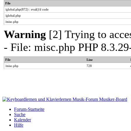
File
/global.php(872) : eval()'d code
/global.php
/misc.php
Warning
[2] Trying to acces
- File: misc.php PHP 8.3.2
File
Line
/misc.php
728
Forum-Startseite
Suche
Kalender
Hilfe